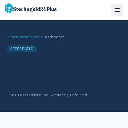
Sterbegeld24Plus
Start
›
Wissensbasis
›
Sterbegeld
STERBEGELD
Wartezeit und
Sofortschutz bei der
Sterbegeldversicherung
1
Min. Lesezeit
·
leistung, wartezeit, unfalltod