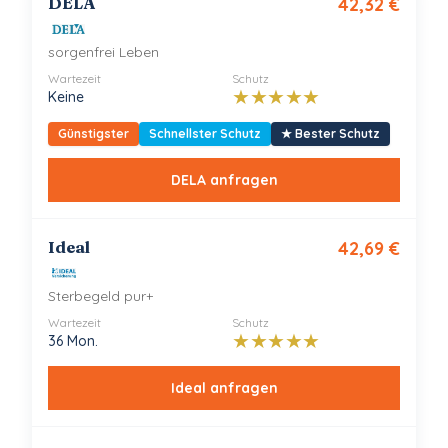
DELA
42,32
€
sorgenfrei Leben
Wartezeit
Schutz
★
★
★
★
★
Keine
Günstigster
Schnellster Schutz
★
Bester Schutz
DELA
anfragen
Ideal
42,69
€
Sterbegeld pur+
Wartezeit
Schutz
★
★
★
★
★
36 Mon.
Ideal
anfragen