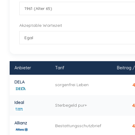
Akzeptable Wartezeit
Anbieter
Tarif
Beitrag 
Anbieter-Vergleich — sortiert nach Beitrag aufsteigend
DELA
sorgenfrei Leben
4
Ideal
Sterbegeld pur+
4
Allianz
Bestattungsschutzbrief
4