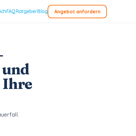
ich
FAQ
Ratgeber
Blog
Angebot anfordern
—
und
 Ihre
uerfall.