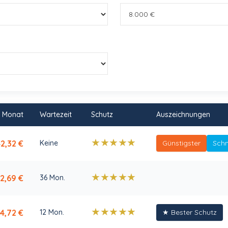
/ Monat
Wartezeit
Schutz
Auszeichnungen
★
★
★
★
★
2,32
€
Keine
Günstigster
Schn
★
★
★
★
★
2,69
€
36 Mon.
★
★
★
★
★
4,72
€
12 Mon.
★
Bester Schutz