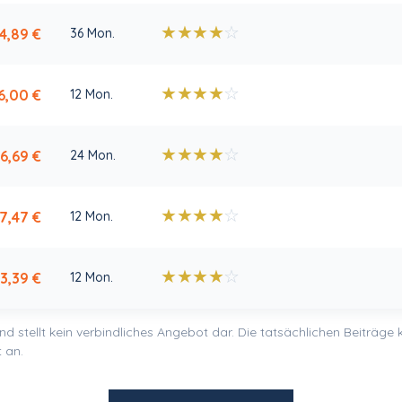
★
★
★
★
☆
4,89
€
36 Mon.
★
★
★
★
☆
6,00
€
12 Mon.
★
★
★
★
☆
6,69
€
24 Mon.
★
★
★
★
☆
7,47
€
12 Mon.
★
★
★
★
☆
3,39
€
12 Mon.
und stellt kein verbindliches Angebot dar. Die tatsächlichen Beiträg
 an.