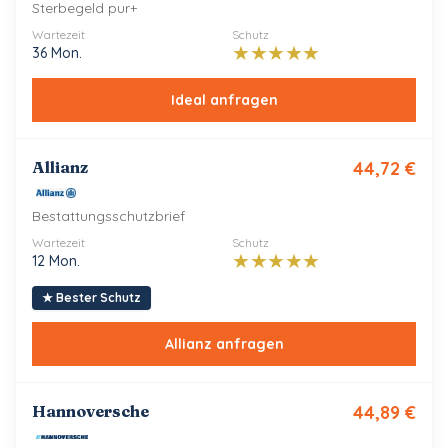
Sterbegeld pur+
Wartezeit
Schutz
★
★
★
★
★
36 Mon.
Ideal
anfragen
Allianz
44,72
€
Bestattungsschutzbrief
Wartezeit
Schutz
★
★
★
★
★
12 Mon.
★
Bester Schutz
Allianz
anfragen
Hannoversche
44,89
€