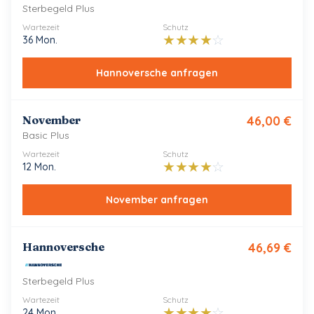
Sterbegeld Plus
Wartezeit
Schutz
★
★
★
★
☆
36 Mon.
Hannoversche
anfragen
November
46,00
€
Basic Plus
Wartezeit
Schutz
★
★
★
★
☆
12 Mon.
November
anfragen
Hannoversche
46,69
€
Sterbegeld Plus
Wartezeit
Schutz
★
★
★
★
☆
24 Mon.