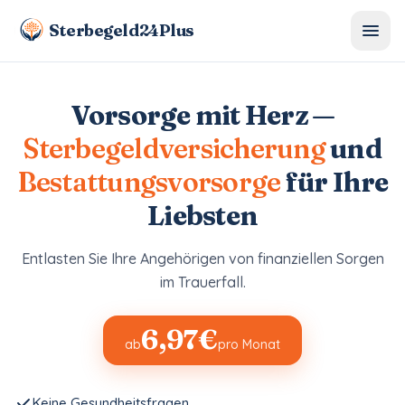
Sterbegeld24Plus
Vorsorge mit Herz —
Sterbegeldversicherung
und
Bestattungsvorsorge
für Ihre
Liebsten
Entlasten Sie Ihre Angehörigen von finanziellen Sorgen
im Trauerfall.
6,97€
ab
pro Monat
Keine Gesundheitsfragen