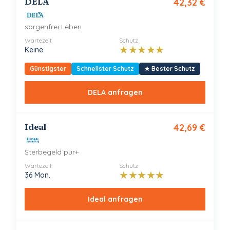
DELA
42,32
€
sorgenfrei Leben
Wartezeit
Schutz
★
★
★
★
★
Keine
Günstigster
Schnellster Schutz
★
Bester Schutz
DELA
anfragen
Ideal
42,69
€
Sterbegeld pur+
Wartezeit
Schutz
★
★
★
★
★
36 Mon.
Ideal
anfragen